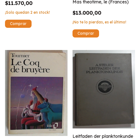
Mas theotime, le (Frances)
$11.570,00
$13.000,00
¡Solo quedan
2
en stock!
¡No te lo pierdas, es el último!
Leitfaden der planktonkunde