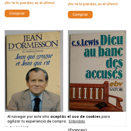
¡No te lo pierdas, es el último!
¡No te lo pierdas, es el último!
Al navegar por este sitio
aceptás el uso de cookies
para
Jean qui grogne et Jean qui
agilizar tu experiencia de compra.
Entendido
Dieu au banc des accuses
rit (Frances)
(Frances)