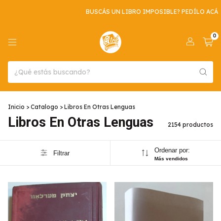
BUSCÁS UN LIBRO IMPOSIBLE? PEDÍLO ACÁ
ENVIO GRATIS P
0
Inicio
>
Catalogo
>
Libros En Otras Lenguas
Libros En Otras Lenguas
2154 productos
Ordenar por:
Filtrar
Más vendidos