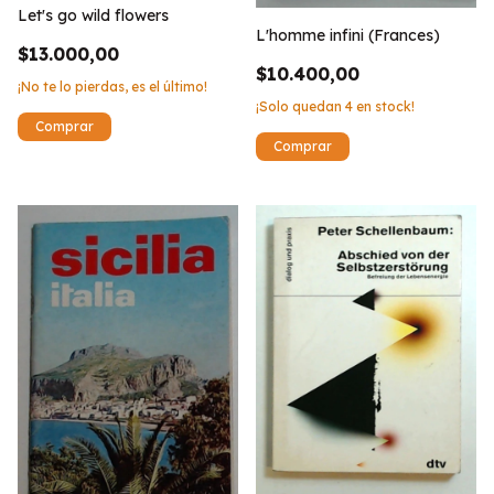
Let's go wild flowers
L'homme infini (Frances)
$13.000,00
$10.400,00
¡No te lo pierdas, es el último!
¡Solo quedan
4
en stock!